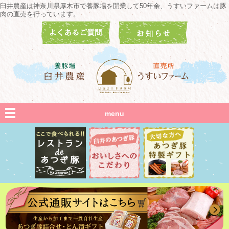
臼井農産は神奈川県厚木市で養豚場を開業して50年余、うすいファームは豚
肉の直売を行っています。
menu