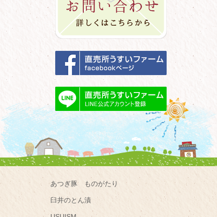
あつぎ豚 ものがたり
臼井のとん漬
USUISM