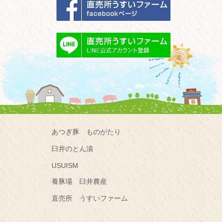
あつぎ豚 ものがたり
臼井のとん漬
USUISM
養豚場 臼井農産
直売所 うすいファーム