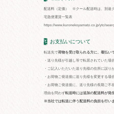
配送料（定価） ※クール配送時は、別途
宅急便運賃一覧表
https://www.kuronekoyamato.co.jp/ytc/searc
お支払いについて
転送先で
荷物を受け取られる方に、着払い
・送り先様が引越し等で転居されていた場
・ご記入いただいた送り先様の住所に誤り
・お荷物ご発送後に送り先様を変更する場
・お荷物ご発送後に、送り先様の長期ご不
理由を問わず
転送時には追加の配送料が発
※当社では転送に伴う配送料の負担を行い