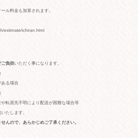
クール料金も加算されます。
h/estimate/ichiran.html
でご負担
いただく事になります。
合
がある場合
合
在や転居先不明により配送が困難な場合等
生
いたします。
ませんので、あらかじめご了承ください。