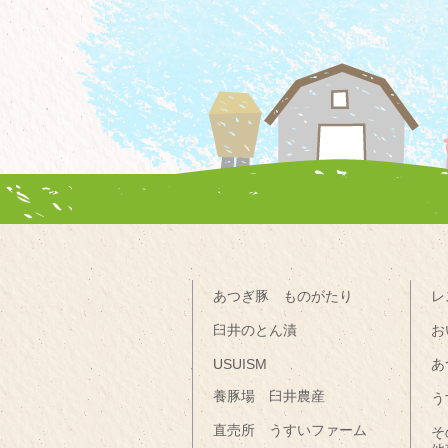
あつぎ豚 ものがたり
レ
臼井のとん漬
お
USUISM
あ
養豚場 臼井農産
う
直売所 うすいファーム
そ