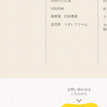
臼井のとん漬
お
USUISM
あ
養豚場 臼井農産
う
直売所 うすいファーム
そ
他
お問い合わせは
こちらから