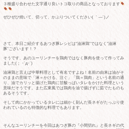
３種盛り合わせた文字通り良いトコ取りの商品となっております
ぜひぜひ焼いて、切って、かぶりついてください( ｀―´)ノ
さて、本日ご紹介するあつぎ豚レシピは“油淋鶏”ではなく”油淋
豚”ございます！？
そうです、あのユーリンチーを鶏肉ではなく豚肉を使って作ってみ
ました(； ･`д･´)
油淋鶏と言えば中華料理として有名ですよね！名前の由来は油がそ
のままの意味で「淋＝かける、注ぐ」「鶏＝鶏肉」という名前の通
り、油でカリッと揚げた鶏肉に甘酸っぱいタレをかけた料理という
意味だそうです。また広東風では鶏肉を油で揚げずに茹でたものも
あるそうです。
そして肉にかかっているタレには細かく刻んだ長ネギがたっぷり使
われているのも特徴的な料理でもあります。
そんなユーリンチーを今回はあつぎ豚の『小間切れ』と長ネギの代