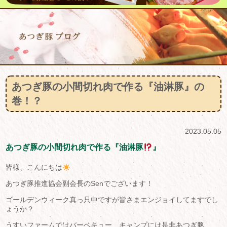
あつぎ豚の小間切れ肉で作る『油淋豚』の
巻！？
2023.05.05
あつぎ豚の小間切れ肉で作る『油淋豚
』
皆様、こんにちは
あつぎ豚推進協会副会長のSenでございます！
ゴールデンウィーク真っ只中ですが皆さまエンジョイしてますでし
ょうか？
うすいファームではバーベキュー、キャンプには是非あつぎ豚