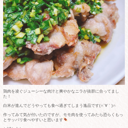
鶏肉を凌ぐジューシーな肉汁と爽やかなニラが抜群に合ってまし
た！
白米が進んでどうやっても食べ過ぎてしまう逸品です(∩´∀｀)∩
作ってみて気が付いたのですが、モモ肉を使ってみたら恐らくもっ
とサッパリ食べやすいと思います