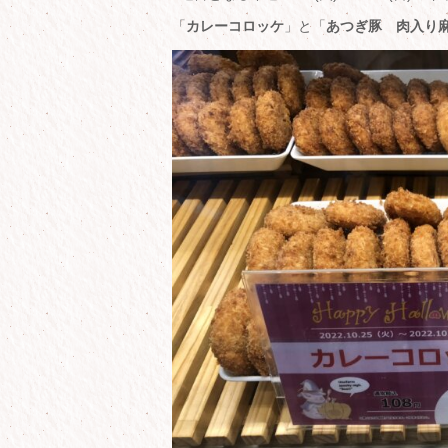
「
カレーコロッケ
」と「
あつぎ豚 肉入り