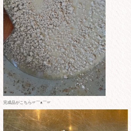
完成品がこちら☞￣ᴥ￣☞