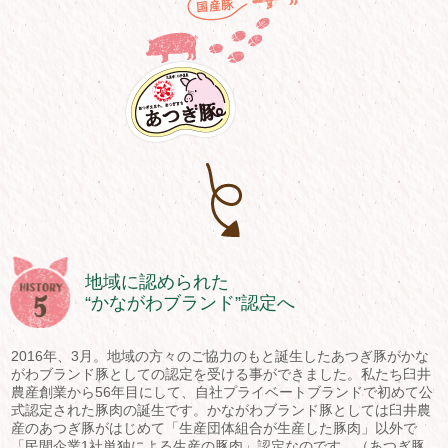
地域に認められた
“かながわブランド”認定へ
2016年、3月。地域の方々のご協力のもと誕生したあつぎ豚がかな
がわブランド豚としての認定を受ける事ができました。私たち臼井
農産創業から56年目にして、自社プライベートブランドで初めて公
式認定された豚肉の誕生です。かながわブランド豚としては臼井農
産のあつぎ豚がはじめて「生産団体組合が生産した豚肉」以外で
「民間企業1社単独による生産の豚肉」認定なのです。（あつぎ豚