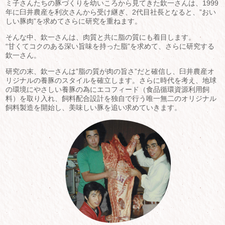
ミ子さんたちの豚づくりを幼いころから見てきた欽一さんは、1999
年に臼井農産を利次さんから受け継ぎ、2代目社長となると、”おい
しい豚肉”を求めてさらに研究を重ねます。
そんな中、欽一さんは、肉質と共に脂の質にも着目します。
“甘くてコクのある深い旨味を持った脂”を求めて、さらに研究する
欽一さん。
研究の末、欽一さんは”脂の質が肉の旨さ”だと確信し、臼井農産オ
リジナルの養豚のスタイルを確立します。さらに時代を考え、地球
の環境にやさしい養豚の為にエコフィード（食品循環資源利用飼
料）を取り入れ、飼料配合設計を独自で行う唯一無二のオリジナル
飼料製造を開始し、美味しい豚を追い求めていきます。