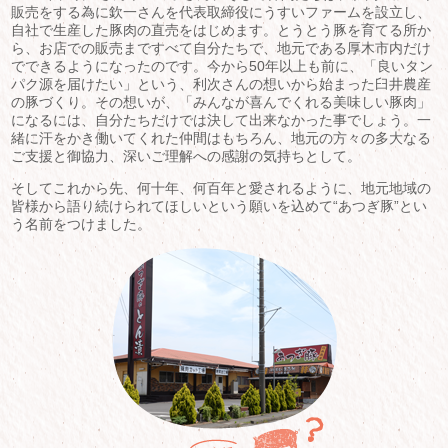
販売をする為に欽一さんを代表取締役にうすいファームを設立し、
自社で生産した豚肉の直売をはじめます。とうとう豚を育てる所か
ら、お店での販売まですべて自分たちで、地元である厚木市内だけ
でできるようになったのです。今から50年以上も前に、「良いタン
パク源を届けたい」という、利次さんの想いから始まった臼井農産
の豚づくり。その想いが、「みんなが喜んでくれる美味しい豚肉」
になるには、自分たちだけでは決して出来なかった事でしょう。一
緒に汗をかき働いてくれた仲間はもちろん、地元の方々の多大なる
ご支援と御協力、深いご理解への感謝の気持ちとして。
そしてこれから先、何十年、何百年と愛されるように、地元地域の
皆様から語り続けられてほしいという願いを込めて“あつぎ豚”とい
う名前をつけました。