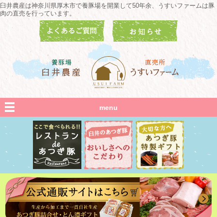
臼井農産は神奈川県厚木市で養豚場を開業して50年余、うすいファームは豚
肉の直売を行っています。
menu