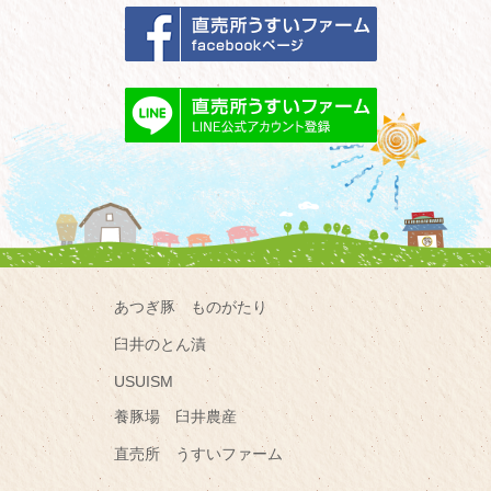
あつぎ豚 ものがたり
臼井のとん漬
USUISM
養豚場 臼井農産
直売所 うすいファーム