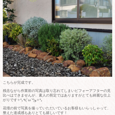
こちらが完成です。
残念ながら作業前の写真は取り忘れてしまいビフォーアフターの見
比べはできませんが、素人の剪定ではありますがとても綺麗な仕上
がりです
✧
*
｡
٩
(
ˊ
ω
ˋ
*)
و
✧
*
｡
花壇の前で写真を撮っていただいているお客様もいらっしゃって、
整えた達成感もありとても嬉しいです！