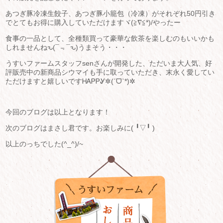
あつぎ豚冷凍生餃子、あつぎ豚小籠包（冷凍）がそれぞれ50円引き
でとてもお得に購入していただけますヾ(≧∇≦*)/やったー
食事の一品として、全種類買って豪華な飲茶を楽しむのもいいかも
しれませんねԅ(¯﹃¯ԅ)うまそう・・・
うすいファームスタッフsenさんが開発した、ただいま大人気、好
評販売中の新商品シウマイも手に取っていただき、末永く愛してい
ただけますと嬉しいですᎻᎪᏢᏢᎽ✲(ˊᗜˋ*)✲
今回のブログは以上となります！
次のブログはまさし君です。お楽しみに(⁠ ⁠╹⁠▽⁠╹⁠ ⁠)
以上のっちでした(^_^)/~