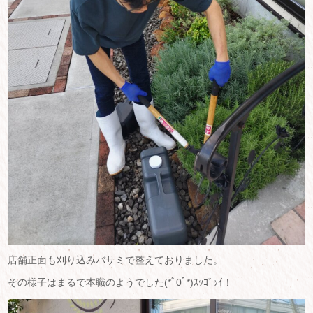
店舗正面も刈り込みバサミで整えておりました。
その様子はまるで本職のようでした(*ﾟ0ﾟ*)ｽｯｺﾞｯｲ！