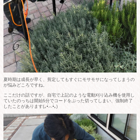
夏時期は成長が早く、剪定してもすぐにモサモサになってしまうの
が悩みどころですね。
ここだけの話ですが、自宅で上記のような電動刈り込み機を使用し
ていたのっちは開始5分でコードをぶった切ってしまい、強制終了
したことがあります(⁠｡⁠•́⁠︿⁠•̀⁠｡⁠)