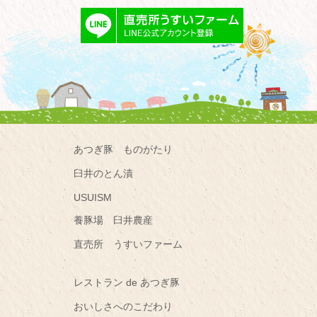
あつぎ豚 ものがたり
臼井のとん漬
USUISM
養豚場 臼井農産
直売所 うすいファーム
レストラン de あつぎ豚
おいしさへのこだわり