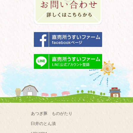
あつぎ豚 ものがたり
臼井のとん漬