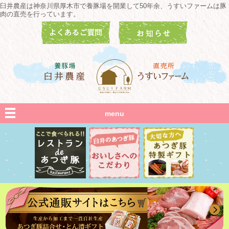
臼井農産は神奈川県厚木市で養豚場を開業して50年余、うすいファームは豚
肉の直売を行っています。
menu