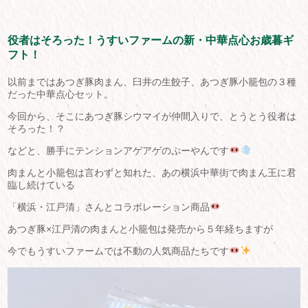
役者はそろった！うすいファームの新・中華点心お歳暮ギ
フト！
以前まではあつぎ豚肉まん、臼井の生餃子、あつぎ豚小籠包の３種
だった中華点心セット。
今回から、そこにあつぎ豚シウマイが仲間入りで、とうとう役者は
そろった！？
などと、勝手にテンションアゲアゲのぷーやんです
肉まんと小籠包は言わずと知れた、あの横浜中華街で肉まん王に君
臨し続けている
「横浜・江戸清」さんとコラボレーション商品
あつぎ豚×江戸清の肉まんと小籠包は発売から５年経ちますが
今でもうすいファームでは不動の人気商品たちです