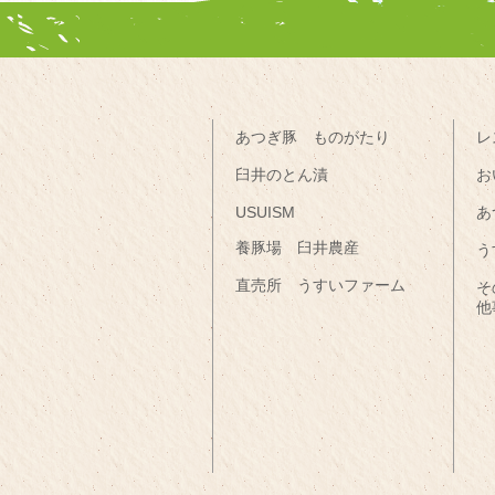
あつぎ豚 ものがたり
レ
臼井のとん漬
お
USUISM
あ
養豚場 臼井農産
う
直売所 うすいファーム
そ
他