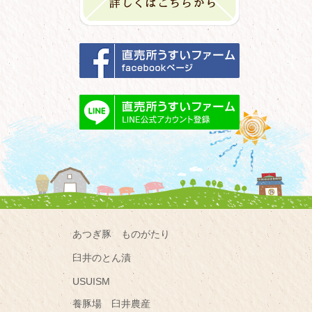
あつぎ豚 ものがたり
臼井のとん漬
USUISM
養豚場 臼井農産