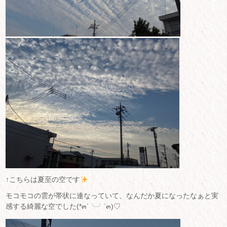
↑こちらは夏至の空です
モコモコの雲が帯状に連なっていて、なんだか夏になったなぁと実
感する綺麗な空でした(*๓´╰╯`๓)♡