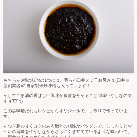
もちろん3種の味噌の1つには、我らが臼井スミ子お母さま(臼井農
産創業者)の自家製米麹味噌も入っています！
そしてごま油の香ばしい風味が食欲をそそること間違いなしなので
す٩(ˊᗜˋ*)و
この黒味噌だれもレシピからオリジナルで、手作りで作っていま
す。
あつぎ豚の甘くコクのある脂との相性がバツグンで、しっかりとお
互いの旨味を生かしながらさらに引き立てているような味わいで、
一度食べるとやめられません！！！