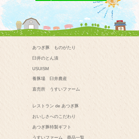
あつぎ豚 ものがたり
臼井のとん漬
USUISM
養豚場 臼井農産
直売所 うすいファーム
レストラン de あつぎ豚
おいしさへのこだわり
あつぎ豚特製ギフト
うすいファーム 商品一覧