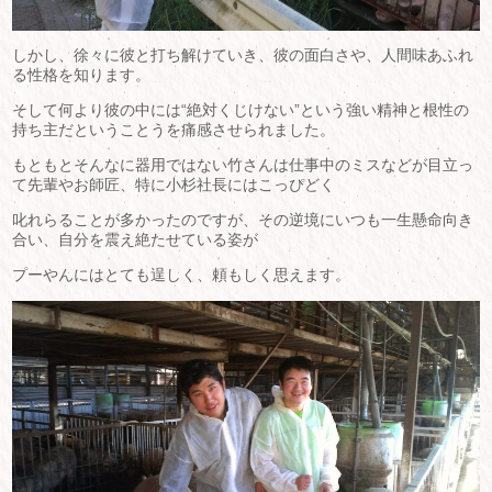
しかし、徐々に彼と打ち解けていき、彼の面白さや、人間味あふれ
る性格を知ります。
そして何より彼の中には“絶対くじけない”という強い精神と根性の
持ち主だということうを痛感させられました。
もともとそんなに器用ではない竹さんは仕事中のミスなどが目立っ
て先輩やお師匠、特に小杉社長にはこっぴどく
叱れらることが多かったのですが、その逆境にいつも一生懸命向き
合い、自分を震え絶たせている姿が
プーやんにはとても逞しく、頼もしく思えます。