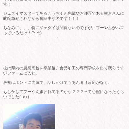
す！
ジェダイマスターであるこうちゃん先輩やお師匠である熊倉さんに
叱咤激励されながら奮闘中なのです！！！
ちなみに、、、特にジェダイは関係ないのですが。プーやんがハマ
っているだけｆ(^_^;)
彼は県内の農業高校を卒業後、食品加工の専門学校を出て我らうす
いファームに入社。
最初はホントに内気で、話しかけてもあんまり反応がなく、
もしかしてプーやん嫌われてるのかな？？？って心配になったくら
いでした(+o+)