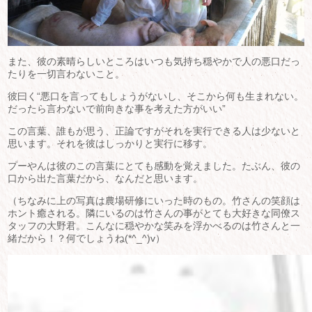
また、彼の素晴らしいところはいつも気持ち穏やかで人の悪口だっ
たりを一切言わないこと。
彼曰く“悪口を言ってもしょうがないし、そこから何も生まれない。
だったら言わないで前向きな事を考えた方がいい”
この言葉、誰もが思う、正論ですがそれを実行できる人は少ないと
思います。それを彼はしっかりと実行に移す。
プーやんは彼のこの言葉にとても感動を覚えました。たぶん、彼の
口から出た言葉だから、なんだと思います。
（ちなみに上の写真は農場研修にいった時のもの。竹さんの笑顔は
ホント癒される。隣にいるのは竹さんの事がとても大好きな同僚ス
タッフの大野君。こんなに穏やかな笑みを浮かべるのは竹さんと一
緒だから！？何でしょうね(*^_^)v）