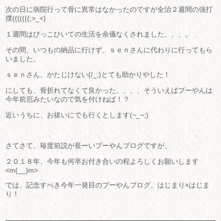
次の日に病院行って骨に異常はなかったのですが全治２週間の強打
撲(((((((;>_<)
１週間はびっこひいての生活を余儀なくされました、、、。
その間、いつもの納品に行けず、ｓｅｎさんに代わりに行ってもら
いました。
ｓｅｎさん、かたじけない(/_;)とても助かりやした！
にしても、骨折れてなくて良かった、、、、そういえばプーやんは
今年前厄みたいなので気を付けねば！？
近いうちに、お祓いにでも行くとします(~_~;)
さてさて、毎度前説が長ーいプーやんブログですが、
２０１８年、今年も何卒お付き合いの程よろしくお願いします
<m(__)m>
では、記念すべき今年一発目のプーやんブログ、はじまり×はじま
り！