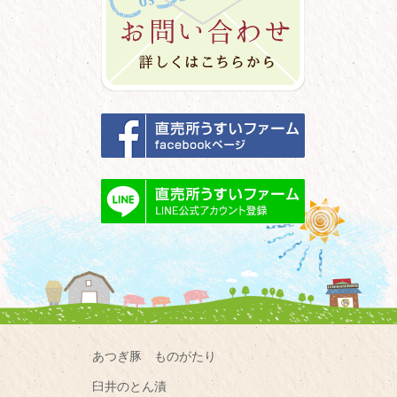
あつぎ豚 ものがたり
臼井のとん漬