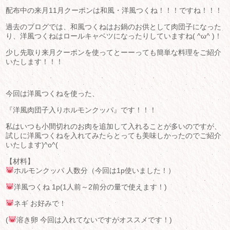
配布中の来月11月クーポンは和風・洋風つくね！！！ですね！！！
過去のブログでは、和風つくねはお鍋のお供として肉団子になった
り、洋風つくねはロールキャベツになったりしていますね( ^ω^ )！
少し先取り来月クーポンを使ってとーーっても簡単な料理をご紹介
いたします！！！
今回は洋風つくねを使った、
『洋風肉団子入りホルモンクッパ』です！！！
私はいつも小間切れのお肉を追加して入れることが多いのですが、
試しに洋風つくねを入れてみたらとっても美味しかったのでご紹介
いたします)^o^(
【材料】
ホルモンクッパ 人数分（今回は1p使いました！）
洋風つくね 1p(1人前～2前分の量で使えます！)
ネギ お好みで！
(
溶き卵 今回は入れてないですがオススメです！)