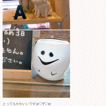
とってもかわいいです(๑♡∀♡๑)