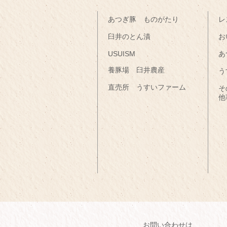
あつぎ豚 ものがたり
レ
臼井のとん漬
お
USUISM
あ
養豚場 臼井農産
う
直売所 うすいファーム
そ
他
お問い合わせは