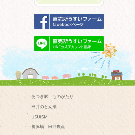
あつぎ豚 ものがたり
臼井のとん漬
USUISM
養豚場 臼井農産