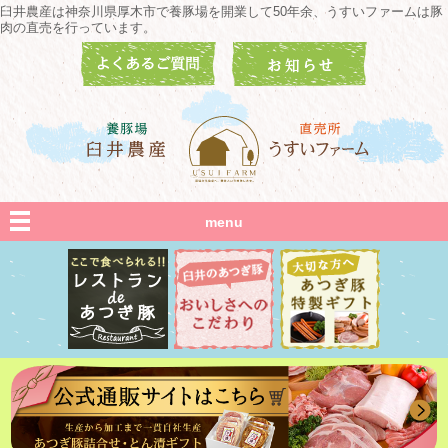
臼井農産は神奈川県厚木市で養豚場を開業して50年余、うすいファームは豚
肉の直売を行っています。
menu