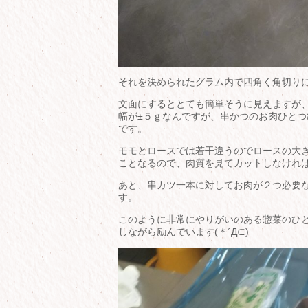
それを決められたグラム内で四角く角切り
文面にするととても簡単そうに見えますが
幅が±５ｇなんですが、串かつのお肉ひと
です。
モモとロースでは若干違うのでロースの大
ことなるので、肉質を見てカットしなけれ
あと、串カツ一本に対してお肉が２つ必要
す。
このように非常にやりがいのある惣菜のひ
しながら励んでいます(＊´Д⊂)