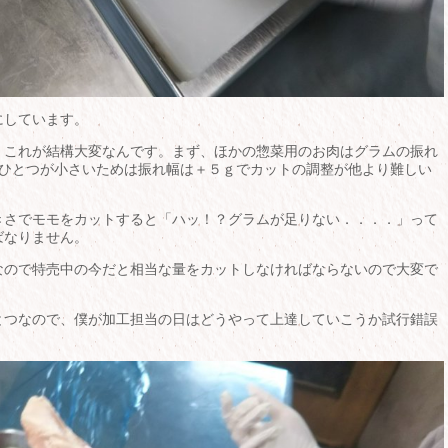
にしています。
、これが結構大変なんです。まず、ほかの惣菜用のお肉はグラムの振れ
つひとつが小さいためは振れ幅は＋５ｇでカットの調整が他より難しい
きさでモモをカットすると「ハッ！？グラムが足りない．．．．」って
ばなりません。
なので特売中の今だと相当な量をカットしなければならないので大変で
とつなので、僕が加工担当の日はどうやって上達していこうか試行錯誤