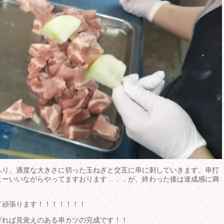
ふり、適度な大きさに切った玉ねぎと交互に串に刺していきます。串打
ヒーいいながらやってますおります．．．が、終わった後は達成感に満
て頑張ります！！！！！！！
げれば見覚えのある串カツの完成です！！