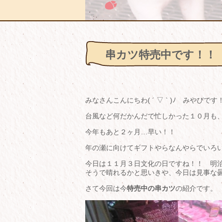
串カツ特売中です！！
みなさんこんにちわ( ´ ▽ ` )ﾉ みやびです
台風など何だかんだで忙しかった１０月も、過
今年もあと２ヶ月…早い！！
年の瀬に向けてギフトやらなんやらでいろいろと忙
今日は１１月３日文化の日ですね！！ 明
そうで晴れるかと思いきや、今日は見事な曇天
さて今回は今
特売中の串カツ
の紹介です。