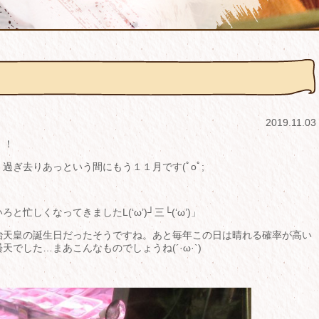
2019.11.03
！！
ぎ去りあっという間にもう１１月です(ﾟoﾟ;
しくなってきましたL(‘ω’)┘三└(‘ω’)」
治天皇の誕生日だったそうですね。あと毎年この日は晴れる確率が高い
でした…まあこんなものでしょうね(´·ω·`)