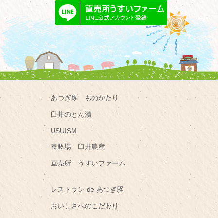
あつぎ豚 ものがたり
臼井のとん漬
USUISM
養豚場 臼井農産
直売所 うすいファーム
レストラン de あつぎ豚
おいしさへのこだわり