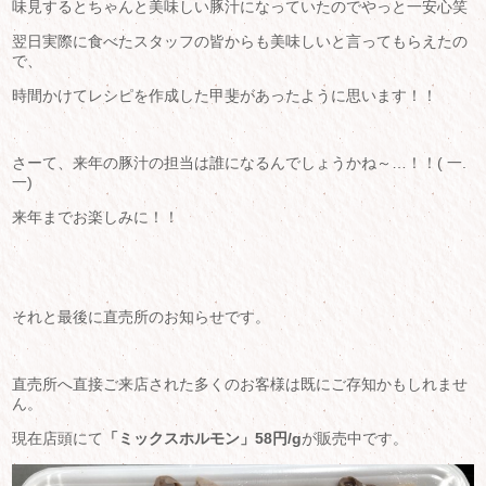
味見するとちゃんと美味しい豚汁になっていたのでやっと一安心笑
翌日実際に食べたスタッフの皆からも美味しいと言ってもらえたの
で、
時間かけてレシピを作成した甲斐があったように思います！！
さーて、来年の豚汁の担当は誰になるんでしょうかね～…！！( 一.
一)
来年までお楽しみに！！
それと最後に直売所のお知らせです。
直売所へ直接ご来店された多くのお客様は既にご存知かもしれませ
ん。
現在店頭にて
「ミックスホルモン」58円/g
が販売中です。