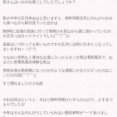
皆さんはいかがお過ごしでしたでしょうか？
私の今年の正月休みはと言いますと、例年同様元旦にのんびりおせ
ち食べながら駅伝見ていたほかは
朝5時に近場の温泉に行って朝焼けを見ながら湯に浸かっていたの
が正月っぽさハイライトでした(￣▽￣)♪
温泉はいつ行っても良いものですが正月には特に行きたくなってし
まいますね～！(^.^)
ちなみに何気なく適当なお湯に入ったらそこが実は電気風呂で、お
まけに初電気風呂体験な私は
突然全身が筋肉痛になったかのような感覚にかなりビビったのはこ
こだけの話(￣▽￣;)
すぐ慣れましたけどね笑
それ以外はというと、やはり例年同様ひたすらのんびり…とするつ
もりでしたが
今年はそんなのんびりしていられない懸念材料が”一つ”ありまし