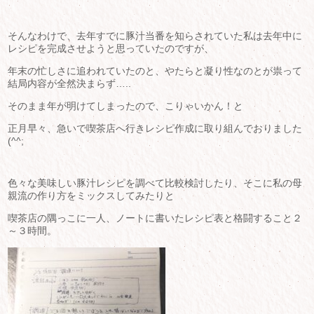
そんなわけで、去年すでに豚汁当番を知らされていた私は去年中に
レシピを完成させようと思っていたのですが、
年末の忙しさに追われていたのと、やたらと凝り性なのとが祟って
結局内容が全然決まらず…..
そのまま年が明けてしまったので、こりゃいかん！と
正月早々、急いで喫茶店へ行きレシピ作成に取り組んでおりました
(^^;
色々な美味しい豚汁レシピを調べて比較検討したり、そこに私の母
親流の作り方をミックスしてみたりと
喫茶店の隅っこに一人、ノートに書いたレシピ表と格闘すること２
～３時間。