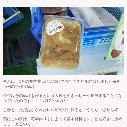
た。
それは、1月の初営業日に店頭にて今年も無料配布致しました毎年
恒例の手作り豚汁！
今年はその豚汁を作るという大役を私きっしーが担当することにな
っていたのです！！！ﾅﾝﾄΣ(･ω･ﾉ)ﾉ！
しかも、ただ提示されたレシピ通りに作るというならいざ知らず
実はこの豚汁、毎年作り手によって基本材料もレシピも好きに決め
てしまえるのです！