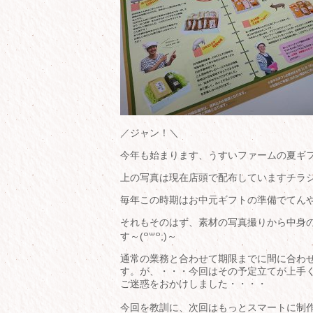
／ジャン！＼
今年も始まります、うすいファームの夏ギ
上の写真は現在店頭で配布していますチラシで
毎年この時期はお中元ギフトの準備でてんや
それもそのはず、素材の写真撮りから中身
す～(꒪꒳꒪;)～
通常の業務と合わせて期限までに間に合わ
す。が、・・・今回はその予定立てが上手
ご迷惑をおかけしました・・・・
今回を教訓に、次回はもっとスマートに制作していきたいな