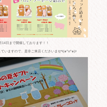
月14日まで開催しております！！
あつぎ豚商品をハッピープライスにて販売していますので、是非ご来店くださいませ٩(๑^o^๑)۶