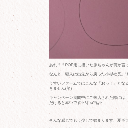
あれ？？POP用に描いた豚ちゃんが何か言
なんと、犯人は出先から戻った小杉社長。“戻りまし
うすいファームではこんな「おっ！」となる
きません(笑)
キャンペーン期間中にご来店された際には、
だけると幸いです✧٩(ˊωˋ*)و✧
そんな感じでもう少しで始まります、夏ギ