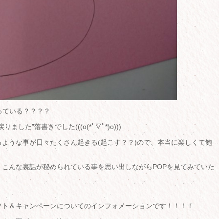
っている？？？？
た”落書きでした(((o(*ﾟ▽ﾟ*)o)))
ような事が日々たくさん起きる(起こす？？)ので、本当に楽しくて飽
こんな裏話が秘められている事を思い出しながらPOPを見てみていた
フト＆キャンペーンについてのインフォメーションです！！！！