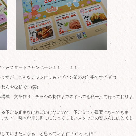
フト＆スタートキャンペーン！！！！！！！！
すが、こんなチラシ作りもデザイン部のお仕事です(*ﾟ∀ﾟ*)
わんやな私です(笑)
の構成・文章作り・チラシの制作までのすべてを私一人で行っておりま
せる予定を組まなければいけないので、予定立てが重要になってきま
くいかず、時間が押し押しになってしまいスタッフの皆さんにはとても
ぁ、と思っています˚‧º·(˚ ˃̣̣̥⌓˂̣̣̥ )‧º·˚