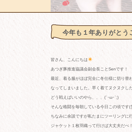
今年も１年ありがとう
皆さん、こんにちは
あつぎ豚推進協議会副会長ことSenです！
最近、着る服がほぼ完全に冬仕様に切り替
なってしまいました。早く着てヌクヌクし
どう戦えばいいのやら、、、(´･ω･`;)
そんな格闘を毎朝している今日この頃です(
ちなみに余談ですが私たまにツーリングに
ジャケット１枚羽織って行けば大丈夫だべ！な