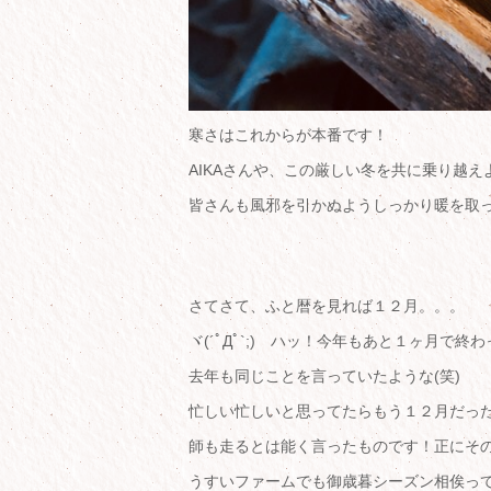
寒さはこれからが本番です！
AIKAさんや、この厳しい冬を共に乗り越え
皆さんも風邪を引かぬようしっかり暖を取っ
さてさて、ふと暦を見れば１２月。。。
ヾ(´ﾟДﾟ`;)ゝハッ！今年もあと１ヶ月で終
去年も同じことを言っていたような(笑)
忙しい忙しいと思ってたらもう１２月だっ
師も走るとは能く言ったものです！正にそ
うすいファームでも御歳暮シーズン相俟っ