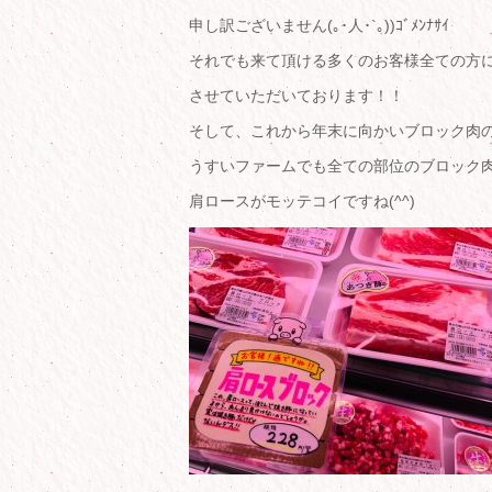
申し訳ございません(｡･人･`｡))ｺﾞﾒﾝﾅｻｲ
それでも来て頂ける多くのお客様全ての方
させていただいております！！
そして、これから年末に向かいブロック肉
うすいファームでも全ての部位のブロック
肩ロースがモッテコイですね(^^)