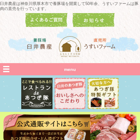
臼井農産は神奈川県厚木市で養豚場を開業して50年余、うすいファームは豚
肉の直売を行っています。
menu