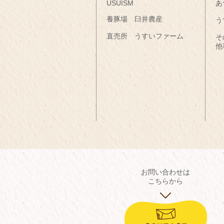
USUISM
あ
養豚場 臼井農産
う
直売所 うすいファーム
そ
他
お問い合わせは
こちらから