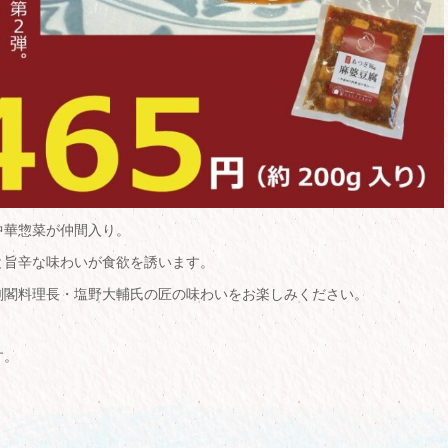
中華惣菜が仲間入り。
と旨辛な味わいが食欲を誘います。
剣閣料理長・塩野大輔氏の匠の味わいをお楽しみください。
す。