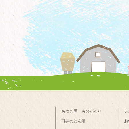
あつぎ豚 ものがたり
レ
臼井のとん漬
お