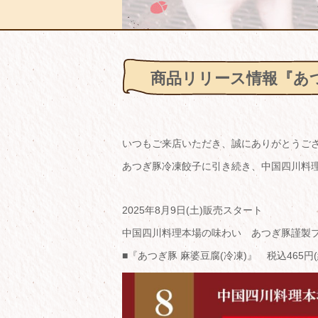
商品リリース情報『あつ
いつもご来店いただき、誠にありがとうご
あつぎ豚冷凍餃子に引き続き、中国四川料理
2025年8月9日(土)販売スタート
中国四川料理本場の味わい あつぎ豚謹製
■『あつぎ豚 麻婆豆腐(冷凍)』 税込465円(