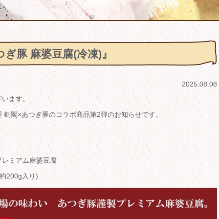
ぎ豚 麻婆豆腐(冷凍)』
2025.08.08
ざいます。
 剣閣×あつぎ豚のコラボ商品第2弾のお知らせです。
プレミアム麻婆豆腐
約200g入り)