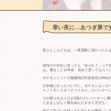
寒い夜に…あつぎ豚で
皆さんこんにちは、一度湯船に浸かったら
現代の小学生に言っても「何それ？」って
は、遡ること12年前…初めて買ってもらっ
ポケモンシリーズ最難関(2年後発売のBW2
日本橋に行ったついでに、ポケモンセンタ
ケットモンスタークリスタル」のパッケー
その帰り出入り口が2面のエレベーターに乗
たまましばらく腕を組んだまま仁王立ち…
慌てて気づいて待ってた方たちが苦笑いし