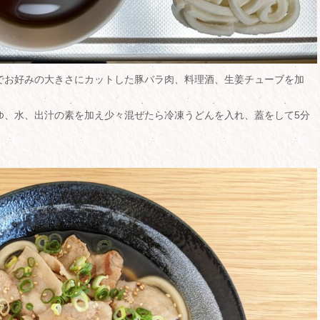
でお好みの大きさにカットした豚バラ肉、料理酒、生姜チューブを加
ゆ、水、出汁の素を加え少々混ぜたら冷凍うどんを入れ、蓋をして5分