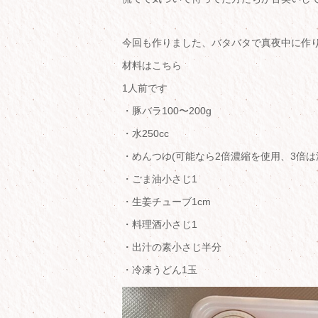
今回も作りました、バタバタで真夜中に作り
材料はこちら
1人前です
・豚バラ100〜200g
・水250cc
・めんつゆ(可能なら2倍濃縮を使用、3倍は
・ごま油小さじ1
・生姜チューブ1cm
・料理酒小さじ1
・出汁の素小さじ半分
・冷凍うどん1玉