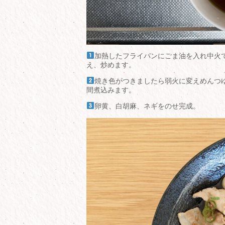
加熱したフライパンにごま油を入れ中火
え、炒めます。
焼き色がつきましたら弱火に変えめんつ
間煮込みます。
卵黄、白胡麻、ネギをのせ完成。