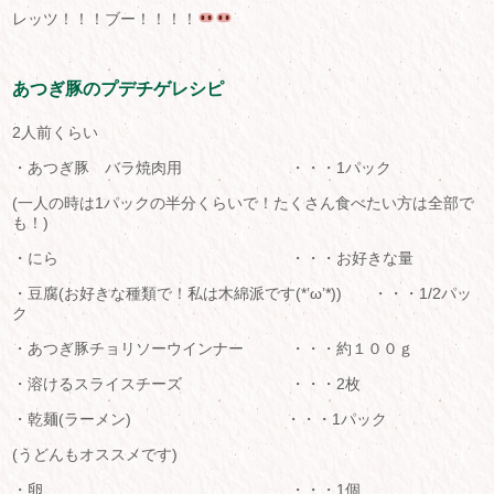
レッツ！！！ブー！！！！
あつぎ豚のプデチゲレシピ
2人前くらい
・あつぎ豚 バラ焼肉用 ・・・1パック
(一人の時は1パックの半分くらいで！たくさん食べたい方は全部で
も！)
・にら ・・・お好きな量
・豆腐(お好きな種類で！私は木綿派です(*’ω’*)) ・・・1/2パッ
ク
・あつぎ豚チョリソーウインナー ・・・約１００ｇ
・溶けるスライスチーズ ・・・2枚
・乾麺(ラーメン) ・・・1パック
(うどんもオススメです)
・卵 ・・・1個