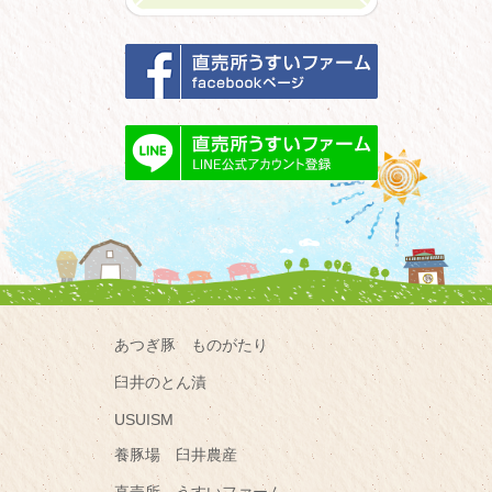
あつぎ豚 ものがたり
臼井のとん漬
USUISM
養豚場 臼井農産