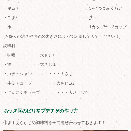
・キムチ ・・・3～4つまみくらい
・ごま油 ・・・少々
・水 ・・・1カップ半～2カップ
(お好みの濃さやお鍋の大きさによって調整してみてください！)
調味料
・味噌 ・・・大さじ1
・酒 ・・・大さじ１
・コチュジャン ・・・大さじ１
・生姜チューブ ・・・大さじ1/2
・にんにくチューブ ・・・大さじ1/2
あつぎ豚のピリ辛プデチゲの作り方
①まずあらかじめ調味料を全て混ぜ合わせておきます！