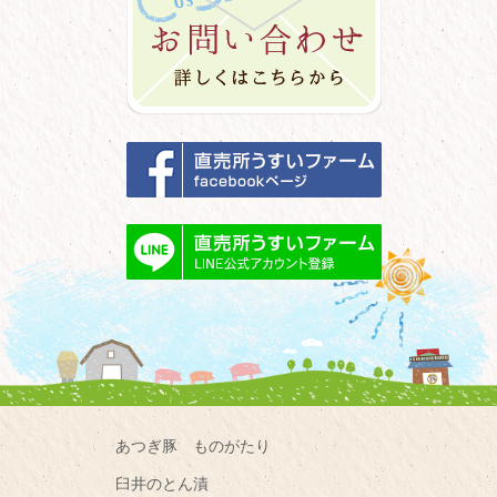
あつぎ豚 ものがたり
臼井のとん漬