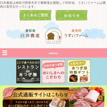
臼井農産は神奈川県厚木市で養豚場を開業して50年余、うすいファームは豚
肉の直売を行っています。
menu