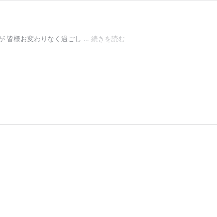
暑
 皆様お変わりなく過ごし …
続きを読む
中
見
舞
い
申
し
上
げ
ま
す。