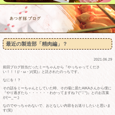
最近の製造部「精肉編」？
2021.06.29
前回ブログ担当だったミーちゃんから『やっちゃってくださ
い！！！(/・ω・)/(笑)』と託されたのっちです。
なにを！？
その話をミーちゃんとしていた時、その場に居たAIKAさんから僕に
『やり過ぎたら・・・・・・わかってますね？(°▽°)』とのお言葉
が(ー_ー;)
なのでやっちゃわないで、おとなしい内容をお送りしたいと思いま
す(笑)