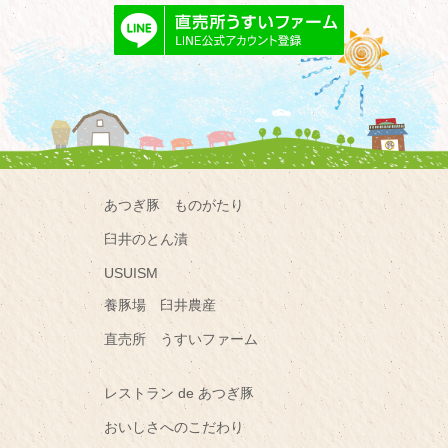
あつぎ豚 ものがたり
臼井のとん漬
USUISM
養豚場 臼井農産
直売所 うすいファーム
レストラン de あつぎ豚
おいしさへのこだわり