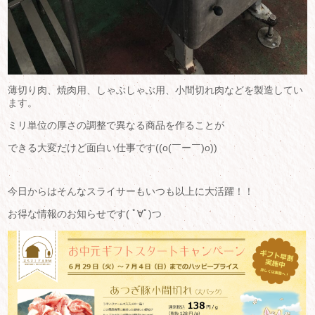
薄切り肉、焼肉用、しゃぶしゃぶ用、小間切れ肉などを製造してい
ます。
ミリ単位の厚さの調整で異なる商品を作ることが
できる大変だけど面白い仕事です((o(￣ー￣)o))
今日からはそんなスライサーもいつも以上に大活躍！！
お得な情報のお知らせです( ﾟ∀ﾟ)つ