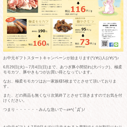
お中元ギフトスタートキャンペーンが始まります(*≧∀≦)人(≧∀≦*)♪
6月29日(火)～7月4日(日)まで、あつぎ豚小間切れ(大パック)、極柔
モモカツ、豚やきもつがお買い得となっています。
なお、極柔モモカツはお一家族様5枚までとさせて頂いておりま
す。
また、どの商品も無くなり次第終了とさせて頂きますのでお気を付
けください。
つまり・・・・・・みんな急いで～ε≡ﾍ( ﾟДﾟ)ﾉ
お中元ギフトも7月9日までに注文されると早割で１０%割引になり