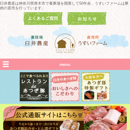
臼井農産は神奈川県厚木市で養豚場を開業して50年余、うすいファームは豚
肉の直売を行っています。
menu