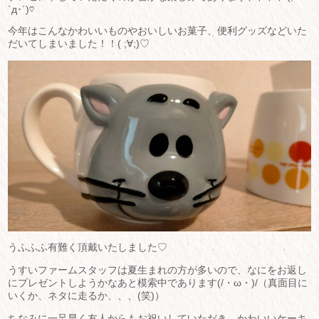
`д･´)♡
今年はこんなかわいいものやおいしいお菓子、便利グッズなどいた
だいてしまいました！！( ;∀;)♡
うふふふ有難く頂戴いたしました♡
うすいファームスタッフは夏生まれの方が多いので、なにをお返し
にプレゼントしようかなあと模索中であります(/・ω・)/（真面目に
いくか、ネタに走るか、、、(笑)）
ちなみに一足早く友人からもお祝いしていただき、かわいいケーキ