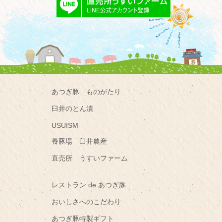
あつぎ豚 ものがたり
臼井のとん漬
USUISM
養豚場 臼井農産
直売所 うすいファーム
レストラン de あつぎ豚
おいしさへのこだわり
あつぎ豚特製ギフト