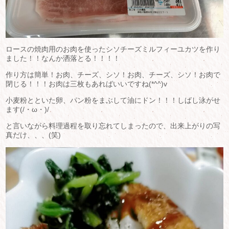
ロースの焼肉用のお肉を使ったシソチーズミルフィーユカツを作り
ました！！なんか洒落とる！！！！
作り方は簡単！お肉、チーズ、シソ！お肉、チーズ、シソ！お肉で
閉じる！！！お肉は三枚もあればいいですね(*^^)v
小麦粉とといた卵、パン粉をまぶして油にドン！！！しばし泳がせ
ます(/・ω・)/
と言いながら料理過程を取り忘れてしまったので、出来上がりの写
真だけ、、、(笑)