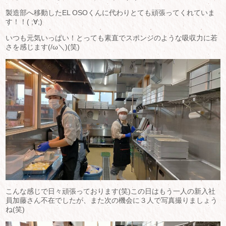
製造部へ移動したEL OSOくんに代わりとても頑張ってくれていま
す！！( ;∀;)
いつも元気いっぱい！とっても素直でスポンジのような吸収力に若
さを感じます(/ω＼)(笑)
こんな感じで日々頑張っております(笑)この日はもう一人の新入社
員加藤さん不在でしたが、また次の機会に３人で写真撮りましょう
ね(笑)