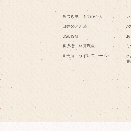
あつぎ豚 ものがたり
レ
臼井のとん漬
お
USUISM
あ
養豚場 臼井農産
う
直売所 うすいファーム
そ
他