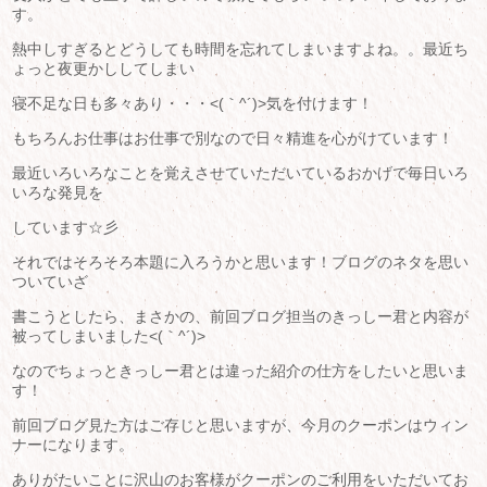
す。
熱中しすぎるとどうしても時間を忘れてしまいますよね。。最近ち
ょっと夜更かししてしまい
寝不足な日も多々あり・・・<(｀^´)>気を付けます！
もちろんお仕事はお仕事で別なので日々精進を心がけています！
最近いろいろなことを覚えさせていただいているおかげで毎日いろ
いろな発見を
しています☆彡
それではそろそろ本題に入ろうかと思います！ブログのネタを思い
ついていざ
書こうとしたら、まさかの、前回ブログ担当のきっしー君と内容が
被ってしまいました<(｀^´)>
なのでちょっときっしー君とは違った紹介の仕方をしたいと思いま
す！
前回ブログ見た方はご存じと思いますが、今月のクーポンはウィン
ナーになります。
ありがたいことに沢山のお客様がクーポンのご利用をいただいてお