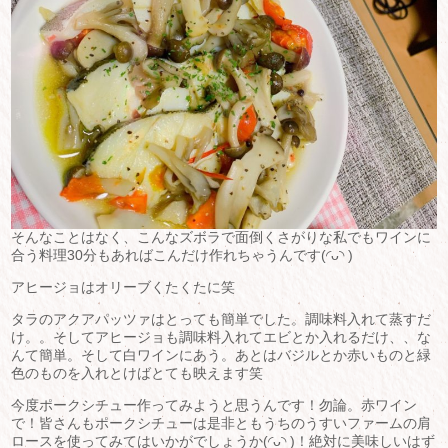
そんなことはなく、こんなズボラで面倒くさがりな私でもワインに
合う料理30分もあればこんだけ作れちゃうんです(◜ᴗ◝ )
アヒージョはオリーブくたくたに笑
タラのアクアパッツァはとっても簡単でした。調味料入れて蒸すだ
け。。そしてアヒージョも調味料入れてエビとか入れるだけ、、な
んて簡単。そして白ワインにあう。あとはバジルとか赤いものと緑
色のものを入れとけばとても映えます笑
今度ポークシチュー作ってみようと思うんです！勿論。赤ワイン
で！皆さんもポークシチューは是非ともうちのうすいファームの肩
ロースを使ってみてはいかがでしょうか(◜ᴗ◝ )！絶対に美味しいはず