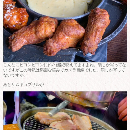
こんなにビヨンビヨンに(◜ᴗ◝ )超絶映えてますよね。顎しか写ってな
いですがこの時私は満面な笑みでカメラ目線でした。顎しか写って
ないですが。
あとサムギョプサルが