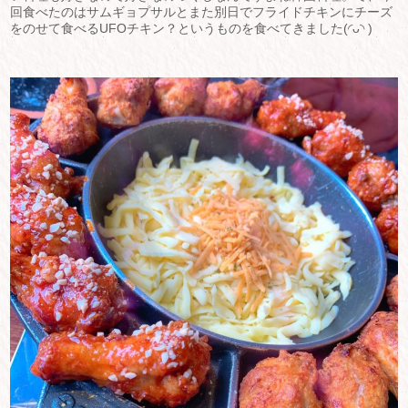
回食べたのはサムギョプサルとまた別日でフライドチキンにチーズ
をのせて食べるUFOチキン？というものを食べてきました(◜ᴗ◝ )