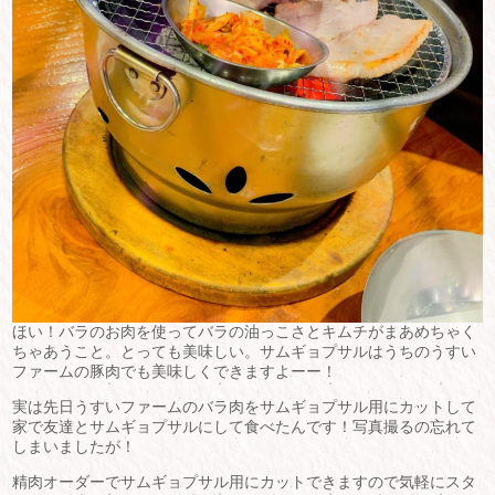
ほい！バラのお肉を使ってバラの油っこさとキムチがまあめちゃく
ちゃあうこと。とっても美味しい。サムギョプサルはうちのうすい
ファームの豚肉でも美味しくできますよーー！
実は先日うすいファームのバラ肉をサムギョプサル用にカットして
家で友達とサムギョプサルにして食べたんです！写真撮るの忘れて
しまいましたが！
精肉オーダーでサムギョプサル用にカットできますので気軽にスタ