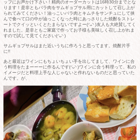
ッフにお声かけ下さい！精肉のオーダーカットは16時30分までとな
ります！是非ともバラ肉をサムギョプサル用にカットして召し上が
られてみてください！油っこいバラ肉とキムチをサンチュにして挟
んで食べて口の中が油っこくなった時にあっさりした焼酎をストレ
ートでクイッといくとたまらないですよー(◜ᴗ◝ )友人も大絶賛してく
れました。是非ともご家庭で作ってお子様も美味しく召し上がれま
すので試して見てください(◜ᴗ◝ )
サムギョプサルはまた近いうちに作ろうと思ってます。焼酎片手
に!!
あと最近はワインにもちょいちょい手を出してまして、ワインに合
う料理をたまーーーに作るんです(◜ᴗ◝ )ワインに合う料理って、私の
イメージだと料理上手な人じゃないと作れないものだと思っていた
んです。が、