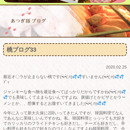
桃ブログ33
2020.02.25
最近オ〇ラが止まらない桃です(•́ε•̀(;ก)
すいません(•́ε•̀(;ก)
ﾌﾟｯ
ジャンキーな食べ物を最近食べてばっかりだからですかね(•́ε•̀(;ก)
でも美味しくて止まらないんですよね、唐揚げとかピザとかラー
メンとか、、想像するとお腹すいてきました(•́ε•̀(;ก)
今年に入って新大久保に2回いってきたんですが、韓国料理てなん
であんなに美味しいんですかね。私、韓国料理とっっっても大好き
でカリッカリのフライドチキンも好きだし、チーズも好きだし、辛
い料理も好きなので好きなのづくしなんですよね韓国料理。で、今