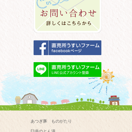
あつぎ豚 ものがたり
臼井のとん漬