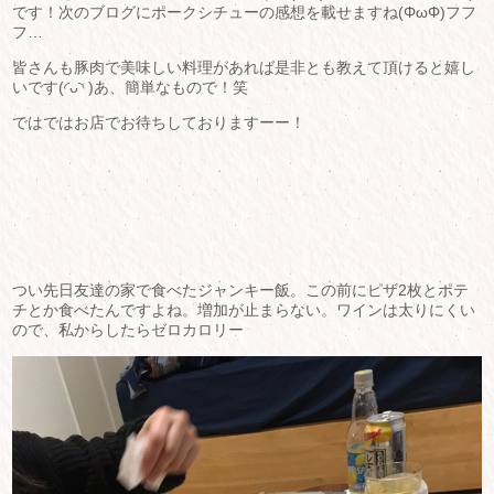
です！次のブログにポークシチューの感想を載せますね(ΦωΦ)フフ
フ…
皆さんも豚肉で美味しい料理があれば是非とも教えて頂けると嬉し
いです(◜ᴗ◝ )あ、簡単なもので！笑
ではではお店でお待ちしておりますーー！
つい先日友達の家で食べたジャンキー飯。この前にピザ2枚とポテ
チとか食べたんですよね。増加が止まらない。ワインは太りにくい
ので、私からしたらゼロカロリー