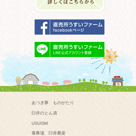
あつぎ豚 ものがたり
臼井のとん漬
USUISM
養豚場 臼井農産