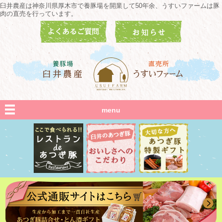
臼井農産は神奈川県厚木市で養豚場を開業して50年余、うすいファームは豚
肉の直売を行っています。
menu