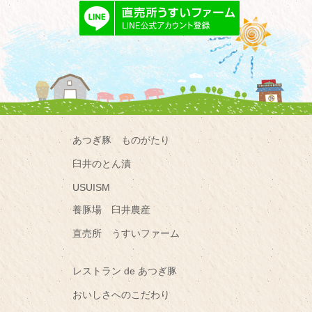
あつぎ豚 ものがたり
臼井のとん漬
USUISM
養豚場 臼井農産
直売所 うすいファーム
レストラン de あつぎ豚
おいしさへのこだわり