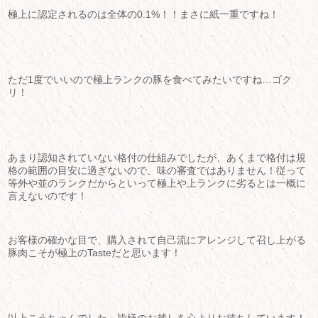
極上に認定されるのは全体の0.1%！！まさに紙一重ですね！
ただ1度でいいので極上ランクの豚を食べてみたいですね…ゴク
リ！
あまり認知されていない格付の仕組みでしたが、あくまで格付は規
格の範囲の目安に過ぎないので、味の審査ではありません！従って
等外や並のランクだからといって極上や上ランクに劣るとは一概に
言えないのです！
お客様の確かな目で、購入されて自己流にアレンジして召し上がる
豚肉こそが極上のTasteだと思います！
以上こうちゃんでした～皆様のお越しを心よりお待ちしています！