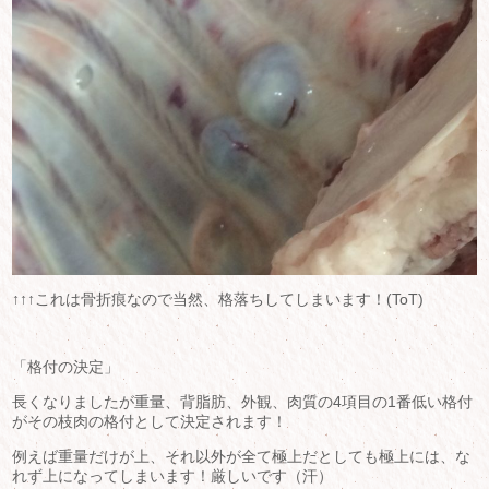
↑↑↑これは骨折痕なので当然、格落ちしてしまいます！(ToT)
「格付の決定」
長くなりましたが重量、背脂肪、外観、肉質の4項目の1番低い格付
がその枝肉の格付として決定されます！
例えば重量だけが上、それ以外が全て極上だとしても極上には、な
れず上になってしまいます！厳しいです（汗）