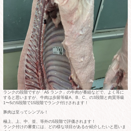
ランクの段階ですが「A5 ランク」の牛肉が番組などで、よく耳に
すると思いますが、牛肉は歩留等級A、B、C、の3段階と肉質等級
1〜5の5段階で15段階でランク付けされます！
豚肉は至ってシンプル！
極上、上、中、並、等外の5段階で評価されます！
ランク付けの審査には、どの様な項目があるか紹介したいと思いま