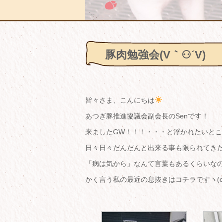
豚肉勉強会(V｀⚇´V)
皆々さま、こんにちは
あつぎ豚推進協議会副会長のSenです！
来ましたGW！！！・・・と浮かれたいと
日々日々だんだんと出来る事も限られてき
「病は気から」なんて言葉もあるくらいな
かく言う私の最近の息抜きはコチラですヽ(o’∀