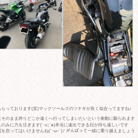
らっております(笑)マックツールズのツナギが良く似合ってますね♪
にそのまま跨りどこか遠くへ行ってしまいたいという衝動に駆られます
みに力を注ぎます(´･ε･̥ˋ๑)本当に遠出できる日が待ち遠しいです
怠ってはいけませんね(`･ω･´)ﾉ がんばって一緒に乗り越えましょう