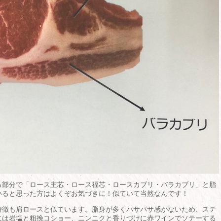
る部分で「ロース主芯・ロース福芯・ロースカブリ・バラカブリ」と脂
いると思った方はよくぞお気づきに！似ていて当然なんです！
特徴も肩ロースと似ています。脂身が多くパサパサ感がないため、ステ
には岩塩と粗挽コショー、ニンニクと香りづけに赤ワインでソテーする