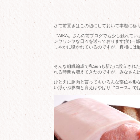
さて前置きはこの辺にしておいて本題に移
〝AIKA〟さんの前ブログでも少し触れて
ンヤワンヤな日々を送っております(笑)一
しやかに囁かれているのですが、真相には触
そんな組織編成で私Senも新たに設立され
れる時間も増えてきたのですが、みなさん
ひとえに豚肉と言ってもいろんな部位や形
い浮かぶ豚肉と言えばやはり〝ロース〟で