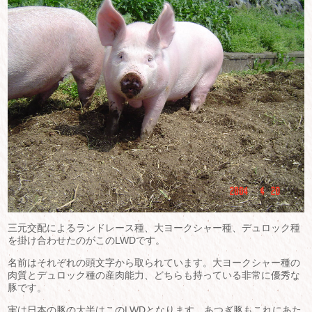
三元交配によるランドレース種、大ヨークシャー種、デュロック種
を掛け合わせたのがこのLWDです。
名前はそれぞれの頭文字から取られています。大ヨークシャー種の
肉質とデュロック種の産肉能力、どちらも持っている非常に優秀な
豚です。
実は日本の豚の大半はこのLWDとなります。あつぎ豚もこれにあた