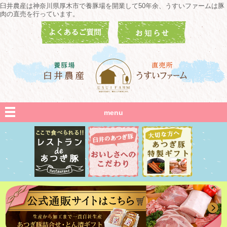
臼井農産は神奈川県厚木市で養豚場を開業して50年余、うすいファームは豚
肉の直売を行っています。
menu