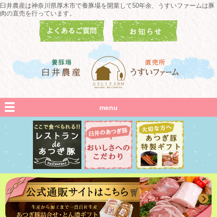
臼井農産は神奈川県厚木市で養豚場を開業して50年余、うすいファームは豚
肉の直売を行っています。
menu