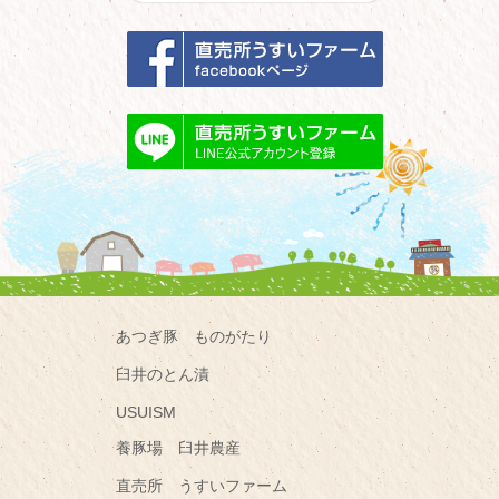
あつぎ豚 ものがたり
臼井のとん漬
USUISM
養豚場 臼井農産
直売所 うすいファーム