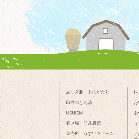
あつぎ豚 ものがたり
レ
臼井のとん漬
お
USUISM
あ
養豚場 臼井農産
う
直売所 うすいファーム
そ