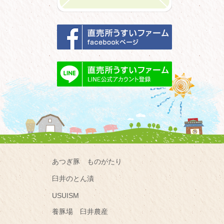
あつぎ豚 ものがたり
臼井のとん漬
USUISM
養豚場 臼井農産