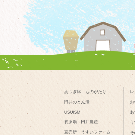
あつぎ豚 ものがたり
レ
臼井のとん漬
お
USUISM
あ
養豚場 臼井農産
う
直売所 うすいファーム
そ