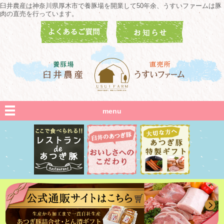
臼井農産は神奈川県厚木市で養豚場を開業して50年余、うすいファームは豚
肉の直売を行っています。
menu