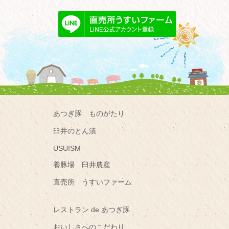
あつぎ豚 ものがたり
臼井のとん漬
USUISM
養豚場 臼井農産
直売所 うすいファーム
レストラン de あつぎ豚
おいしさへのこだわり