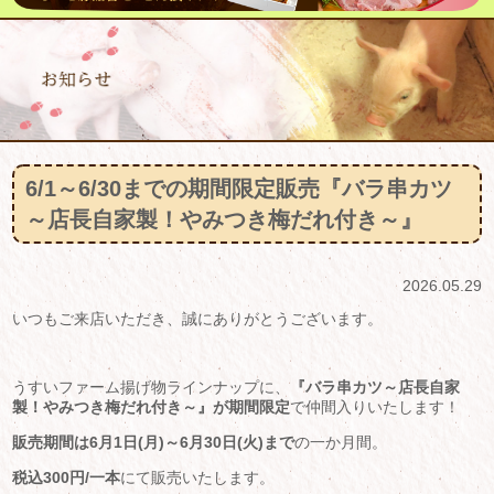
6/1～6/30までの期間限定販売『バラ串カツ
～店長自家製！やみつき梅だれ付き～』
2026.05.29
いつもご来店いただき、誠にありがとうございます。
うすいファーム揚げ物ラインナップに、
『バラ串カツ～店長自家
製！やみつき梅だれ付き～』が期間限定
で仲間入りいたします！
販売期間は6月1日(月)～6月30日(火)まで
の一か月間。
税込300円/一本
にて販売いたします。