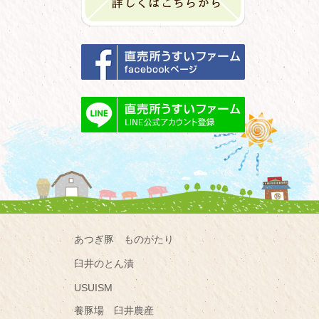
あつぎ豚 ものがたり
臼井のとん漬
USUISM
養豚場 臼井農産