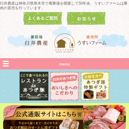
臼井農産は神奈川県厚木市で養豚場を開業して50年余、うすいファームは豚
肉の直売を行っています。
menu