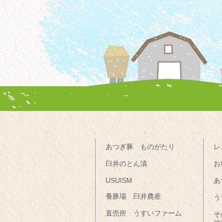
あつぎ豚 ものがたり
レ
臼井のとん漬
お
USUISM
あ
養豚場 臼井農産
う
直売所 うすいファーム
そ