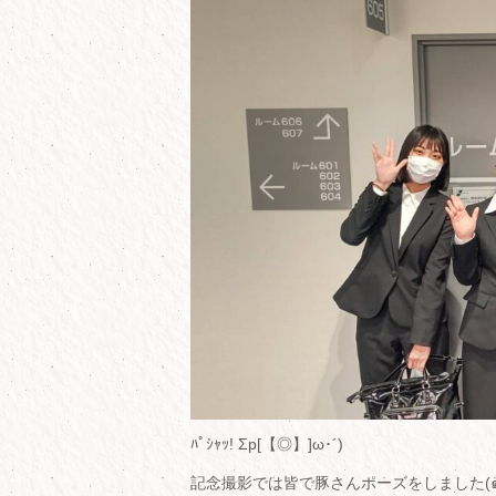
ﾊﾟｼｬｯ! Σp[【◎】]ω･´)
記念撮影では皆で豚さんポーズをしました(๑