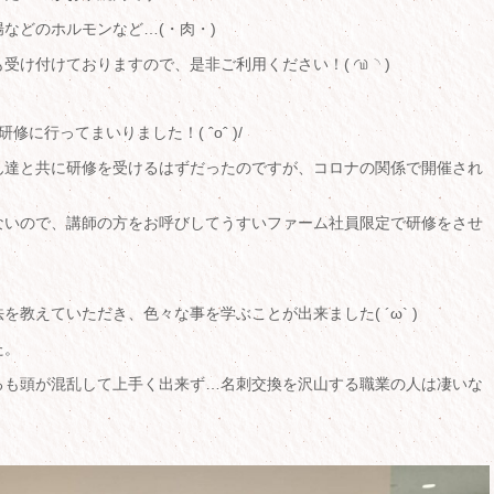
などのホルモンなど…(・肉・)
け付けておりますので、是非ご利用ください！( ◜௰◝ )
に行ってまいりました！( ˆoˆ )/
ん達と共に研修を受けるはずだったのですが、コロナの関係で開催され
ないので、講師の方をお呼びしてうすいファーム社員限定で研修をさせ
教えていただき、色々な事を学ぶことが出来ました( ´ω` )
た。
るも頭が混乱して上手く出来ず…名刺交換を沢山する職業の人は凄いな