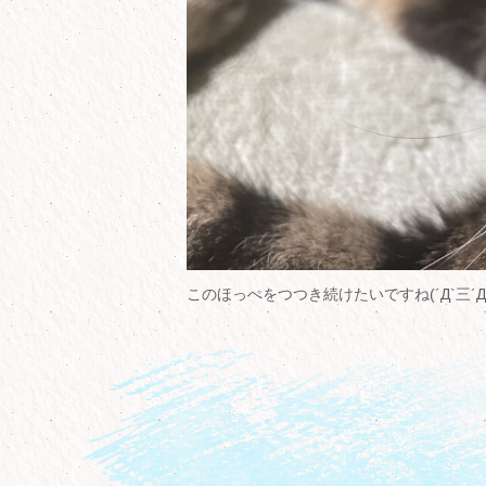
このほっぺをつつき続けたいですね(´Д`三´Д`