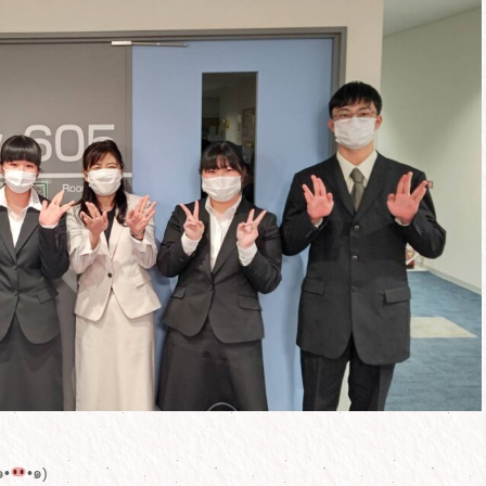
•
•๑)