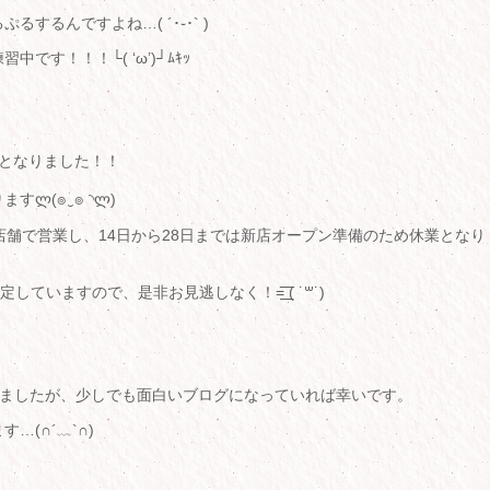
るんですよね…( ´･֊･` )
す！！！└( ‘ω’)┘ﾑｷｯ
！
となりました！！
ლ(๏‿๏ ◝ლ)
店舗で営業し、14日から28日までは新店オープン準備のため休業となり
ますので、是非お見逃しなく！=͟͟͞͞ ( ˙꒳​˙)
張りましたが、少しでも面白いブログになっていれば幸いです。
(∩´﹏`∩)