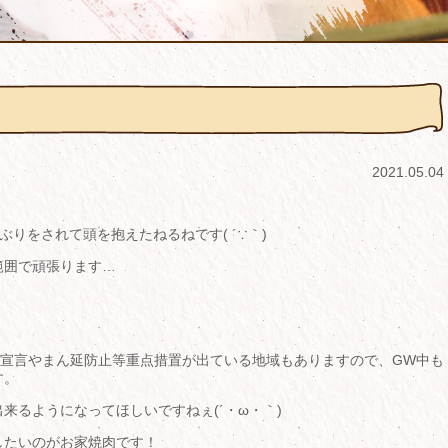
2021.05.04
ぶりをされて頭を抱えたねるねです( ´∵｀)
範囲で頑張ります…
態宣言やまん延防止等重点措置が出ている地域もありますので、GW中も
す。
来るようになってほしいですねぇ(´・ω・｀)
したいのがお家焼肉です！