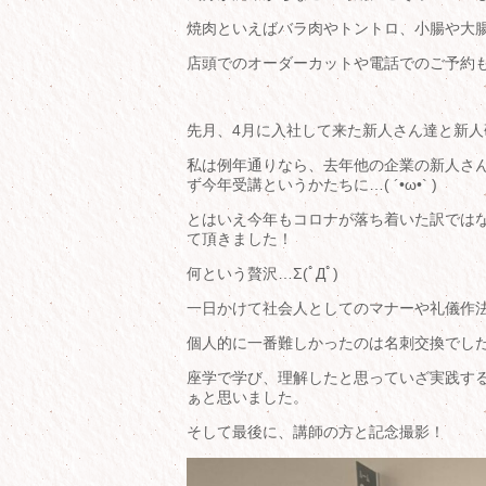
焼肉といえばバラ肉やトントロ、小腸や大腸
店頭でのオーダーカットや電話でのご予約も受
先月、4月に入社して来た新人さん達と新人研修
私は例年通りなら、去年他の企業の新人さ
ず今年受講というかたちに…( ´•ω•` )
とはいえ今年もコロナが落ち着いた訳では
て頂きました！
何という贅沢…Σ(ﾟДﾟ)
一日かけて社会人としてのマナーや礼儀作法を
個人的に一番難しかったのは名刺交換でし
座学で学び、理解したと思っていざ実践す
ぁと思いました。
そして最後に、講師の方と記念撮影！