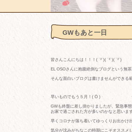
GWもあと一日
皆さんこんにちは！！！( ˙³˙)( ˙³˙)( ˙³˙)
EL OSOさんに抱腹絶倒なブログという無茶
そんな面白いブログは書けませんができる
早いものでもう５月！( Ö )
GWも終盤に差し掛かりましたが、緊急事
お家で過ごされた方が多いのかなと思いま
早くコロナが落ち着いてゆっくりお出かけ出
気分が沈みがちなこの時期にこそオススメ