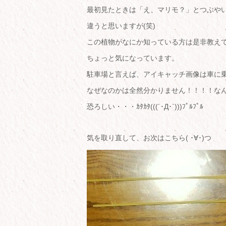
最初見たときは「え、マリモ？」とつぶや
違うと思いますが(笑)
この植物がなにか知っている方は是非教え
ちょっと気になっています。
駐車場と言えば、アイキャッチ画像は車に
なぜなのかは全然分かりません！！！！な
恐ろしい・・・ｶﾀｶﾀ(((´･Д･`)))ﾌﾟﾙﾌﾟﾙ
気を取り直して、お次はこちら( ･∀･)つ