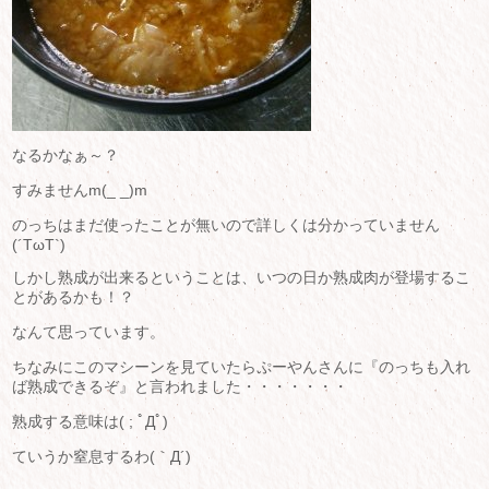
なるかなぁ～？
すみませんm(_ _)m
のっちはまだ使ったことが無いので詳しくは分かっていません
(´TωT`)
しかし熟成が出来るということは、いつの日か熟成肉が登場するこ
とがあるかも！？
なんて思っています。
ちなみにこのマシーンを見ていたらぷーやんさんに『のっちも入れ
ば熟成できるぞ』と言われました・・・・・・・
熟成する意味は( ; ﾟДﾟ)
ていうか窒息するわ(｀Д´)