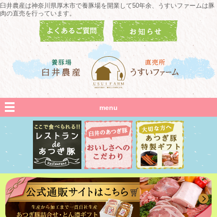
臼井農産は神奈川県厚木市で養豚場を開業して50年余、うすいファームは豚
肉の直売を行っています。
menu