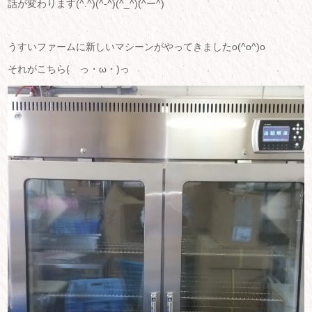
話が変わります(^.^)(^-^)(^_^)(^ー^)
うすいファームに新しいマシーンがやってきましたo(^o^)o
それがこちら( っ・ω・)っ